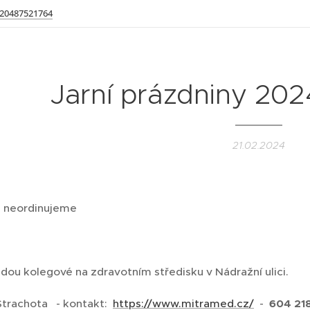
20487521764
Jarní prázdniny 202
21.02.2024
4 neordinujeme
dou kolegové na zdravotním středisku v Nádražní ulici.
Strachota - kontakt:
https://www.mitramed.cz/
-
604 21