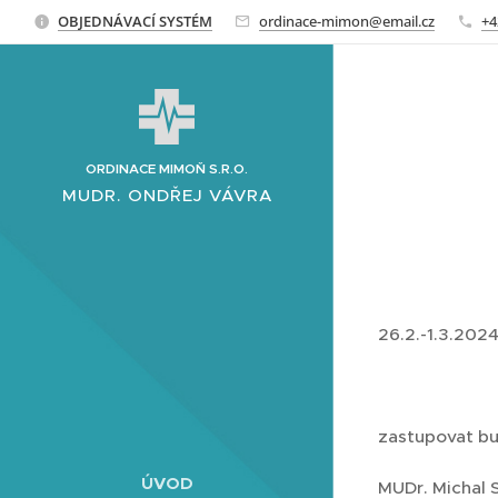
OBJEDNÁVACÍ SYSTÉM
ordinace-mimon@email.cz
+4
ORDINACE MIMOŇ S.R.O.
MUDR. ONDŘEJ VÁVRA
26.2.-1.3.202
zastupovat bu
ÚVOD
MUDr. Michal 