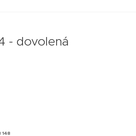
4 - dovolená
8 148