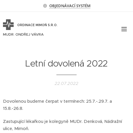
OBJEDNÁVACÍ SYSTÉM
ORDINACE MIMOŇ S.R.O.
MUDR. ONDŘEJ VÁVRA
Letní dovolená 2022
22.07.2022
Dovolenou budeme čerpat v termínech: 25.7.-.29.7. a
15.8.-26.8.
Zastupující lékařkou je kolegyně MUDr. Denková, Nádražní
ulice, Mimoň.