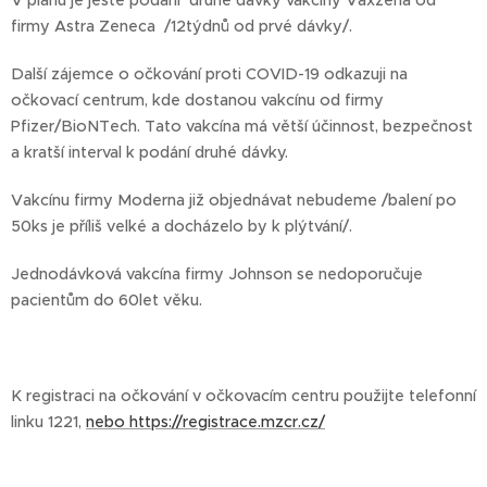
V plánu je ještě podání druhé dávky vakcíny Vaxzeria od
firmy Astra Zeneca /12týdnů od prvé dávky/.
Další zájemce o očkování proti COVID-19 odkazuji na
očkovací centrum, kde dostanou vakcínu od firmy
Pfizer/BioNTech. Tato vakcína má větší účinnost, bezpečnost
a kratší interval k podání druhé dávky.
Vakcínu firmy Moderna již objednávat nebudeme /balení po
50ks je příliš velké a docházelo by k plýtvání/.
Jednodávková vakcína firmy Johnson se nedoporučuje
pacientům do 60let věku.
K registraci na očkování v očkovacím centru použijte telefonní
linku 1221,
nebo https://registrace.mzcr.cz/