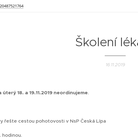
20487521764
Školení lé
16.11.2019
a úterý 18. a 19.11.2019 neordinujeme
.
vy řešte cestou pohotovosti v NsP Česká Lípa
. hodinou.