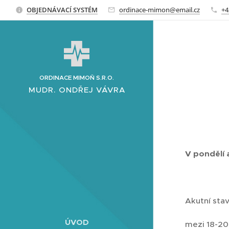
OBJEDNÁVACÍ SYSTÉM
ordinace-mimon@email.cz
+4
ORDINACE MIMOŇ S.R.O.
MUDR. ONDŘEJ VÁVRA
V pondělí 
Akutní sta
ÚVOD
mezi 18-20